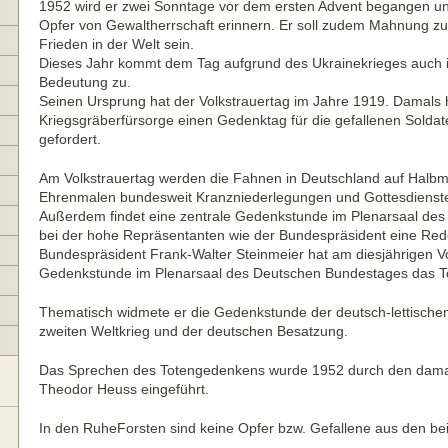
1952 wird er zwei Sonntage vor dem ersten Advent begangen und
Opfer von Gewaltherrschaft erinnern. Er soll zudem Mahnung z
Frieden in der Welt sein.
Dieses Jahr kommt dem Tag aufgrund des Ukrainekrieges auch 
Bedeutung zu.
Seinen Ursprung hat der Volkstrauertag im Jahre 1919. Damals 
Kriegsgräberfürsorge einen Gedenktag für die gefallenen Soldat
gefordert.
Am Volkstrauertag werden die Fahnen in Deutschland auf Halbm
Ehrenmalen bundesweit Kranzniederlegungen und Gottesdienst
Außerdem findet eine zentrale Gedenkstunde im Plenarsaal des
bei der hohe Repräsentanten wie der Bundespräsident eine Red
Bundespräsident Frank-Walter Steinmeier hat am diesjährigen Vo
Gedenkstunde im Plenarsaal des Deutschen Bundestages das 
Thematisch widmete er die Gedenkstunde der deutsch-lettische
zweiten Weltkrieg und der deutschen Besatzung.
Das Sprechen des Totengedenkens wurde 1952 durch den dama
Theodor Heuss eingeführt.
In den RuheForsten sind keine Opfer bzw. Gefallene aus den bei