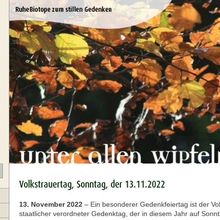
Volkstrauertag, Sonntag, der 13.11.2022
13. November 2022
–
Ein besonderer Gedenkfeiertag ist der Vol
staatlicher verordneter Gedenktag, der in diesem Jahr auf Sonnt