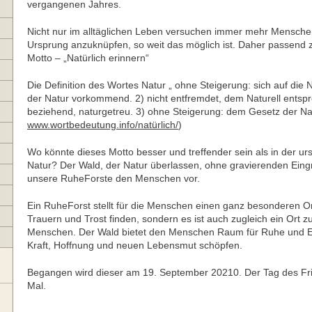
vergangenen Jahres.
Nicht nur im alltäglichen Leben versuchen immer mehr Menschen
Ursprung anzuknüpfen, so weit das möglich ist. Daher passend z
Motto – „Natürlich erinnern“
Die Definition des Wortes Natur „ ohne Steigerung: sich auf die
der Natur vorkommend. 2) nicht entfremdet, dem Naturell entspr
beziehend, naturgetreu. 3) ohne Steigerung: dem Gesetz der Na
www.wortbedeutung.info/natürlich/
)
Wo könnte dieses Motto besser und treffender sein als in der ur
Natur? Der Wald, der Natur überlassen, ohne gravierenden Eingr
unsere RuheForste den Menschen vor.
Ein RuheForst stellt für die Menschen einen ganz besonderen Ort 
Trauern und Trost finden, sondern es ist auch zugleich ein Ort
Menschen. Der Wald bietet den Menschen Raum für Ruhe und 
Kraft, Hoffnung und neuen Lebensmut schöpfen.
Begangen wird dieser am 19. September 20210. Der Tag des Fri
Mal.